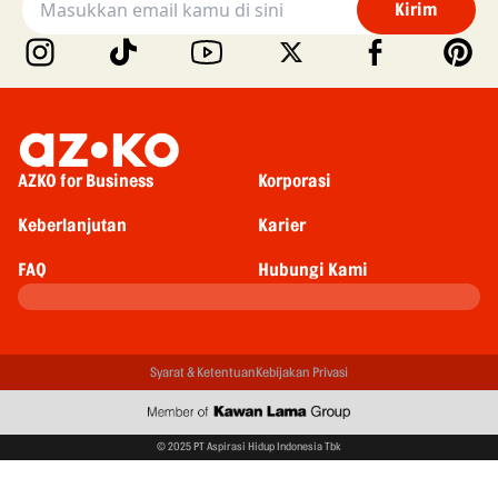
Kirim
AZKO for Business
Korporasi
Keberlanjutan
Karier
FAQ
Hubungi Kami
Syarat & Ketentuan
Kebijakan Privasi
© 2025 PT Aspirasi Hidup Indonesia Tbk