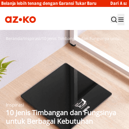
ngan Garansi Tukar Baru
Dari A sampai Z, ragam inspirasi
Beranda
/
Inspirasi
/
10 Jenis Timbangan dan Fungsinya untuk Berbagai Kebutuhan
Inspirasi
10 Jenis Timbangan dan Fungsinya
untuk Berbagai Kebutuhan