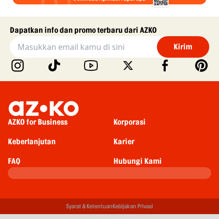
Dapatkan info dan promo terbaru dari AZKO
Kirim
AZKO for Business
Korporasi
Keberlanjutan
Karier
FAQ
Hubungi Kami
Syarat & Ketentuan
Kebijakan Privasi