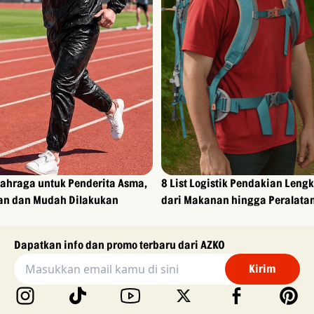
lahraga untuk Penderita Asma,
8 List Logistik Pendakian Leng
n dan Mudah Dilakukan
dari Makanan hingga Peralata
Dapatkan info dan promo terbaru dari AZKO
Kirim