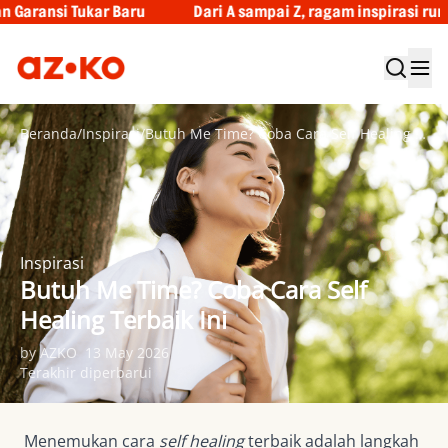
aru
Dari A sampai Z, ragam inspirasi rumah dan hidupmu
Beranda
/
Inspirasi
/
Butuh Me Time? Coba Cara Self Healing Terbaik Ini
Inspirasi
Butuh Me Time? Coba Cara Self
Healing Terbaik Ini
by AZKO
13 May 2026
Terakhir diperbarui
Menemukan cara
self healing
terbaik adalah langkah