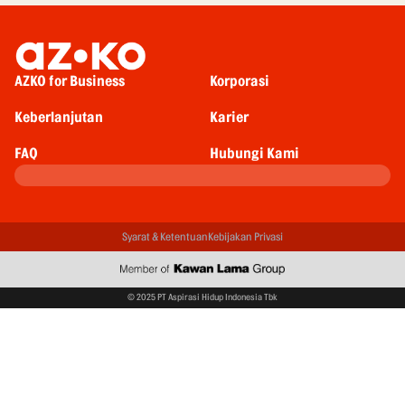
AZKO for Business
Korporasi
Keberlanjutan
Karier
FAQ
Hubungi Kami
Syarat & Ketentuan
Kebijakan Privasi
© 2025 PT Aspirasi Hidup Indonesia Tbk