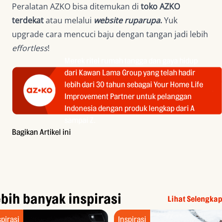
Peralatan AZKO bisa ditemukan di
toko AZKO
terdekat
atau melalui
website ruparupa
.
Yuk
upgrade cara mencuci baju dengan tangan jadi lebih
effortless
!
Merek ritel rumah tangga dan gaya hidup
dari Kawan Lama Group yang telah hadir
lebih dari 30 tahun sebagai Your Home Life
Improvement Partner untuk pelanggan
Indonesia dengan produk lengkap dari A
sampai Z.
Bagikan Artikel ini
bih banyak inspirasi
Lihat Selengka
spirasi
Inspirasi