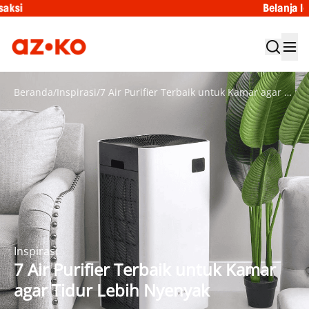
Belanja lebih tenang denga
Beranda
/
Inspirasi
/
7 Air Purifier Terbaik untuk Kamar agar Tidur Lebih Nyenyak
Inspirasi
7 Air Purifier Terbaik untuk Kamar
agar Tidur Lebih Nyenyak