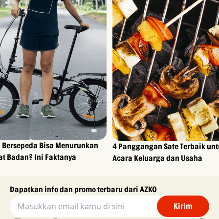
 Bersepeda Bisa Menurunkan
4 Panggangan Sate Terbaik unt
at Badan? Ini Faktanya
Acara Keluarga dan Usaha
Dapatkan info dan promo terbaru dari AZKO
Kirim