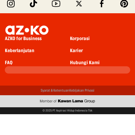
AZKO for Business
Korporasi
Keberlanjutan
Karier
FAQ
Hubungi Kami
Syarat & Ketentuan
Kebijakan Privasi
© 2025 PT Aspirasi Hidup Indonesia Tbk