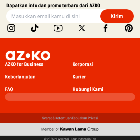
Dapatkan info dan promo terbaru dari AZKO
Kirim
AZKO for Business
Korporasi
Keberlanjutan
Karier
FAQ
Hubungi Kami
Syarat & Ketentuan
Kebijakan Privasi
© 2025 PT Aspirasi Hidup Indonesia Tbk