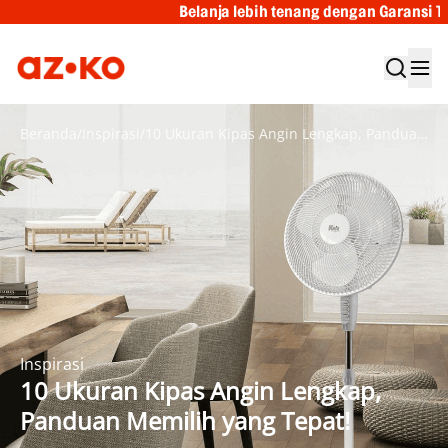
Belanja lebih tenang dengan Garansi Tukar Baru
Beranda
/
Inspirasi
/
10 Ukuran Kipas Angin Lengkap, Panduan Memilih yang Tepat!
Inspirasi
10 Ukuran Kipas Angin Lengkap,
Panduan Memilih yang Tepat!