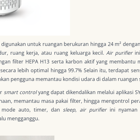
 digunakan untuk ruangan berukuran hingga 24 m² dengan
dur, ruang kerja, atau ruang keluarga kecil.
Air purifier
in
dengan filter HEPA H13 serta karbon aktif yang membantu 
a secara lebih optimal hingga 99.7% Selain itu, terdapat s
hkan pengguna memantau kondisi udara di dalam ruangan
r
smart control
yang dapat dikendalikan melalui aplikasi S
an, memantau masa pakai filter, hingga mengontrol pera
an mode auto, timer, dan
sleep
,
air purifier
ini nyaman d
lalu mengganggu.