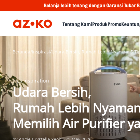
lebih tenang dengan Garansi Tukar Baru
Dari A samp
Tentang Kami
Produk
Promo
Keuntun
Beranda
/
Inspirasi
/
Udara Bersih, Rumah Lebih Nyaman: 5 Tips
Tips inspiration
Udara Bersih,
Rumah Lebih Nyaman:
Memilih Air Purifier y
by Angie Crystella Yeoh
21 May 2026