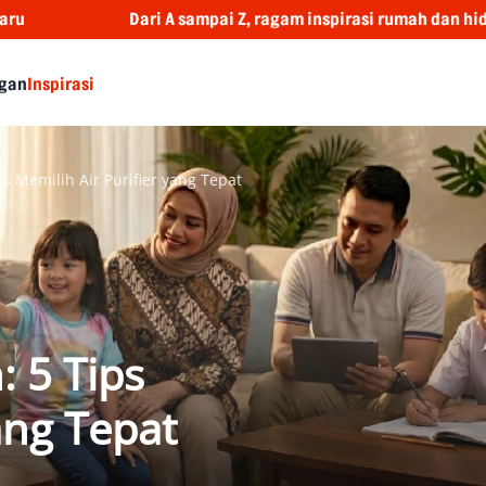
ai Z, ragam inspirasi rumah dan hidupmu
Waspada 
gan
Inspirasi
 Memilih Air Purifier yang Tepat
 5 Tips
ang Tepat