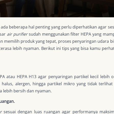
, ada beberapa hal penting yang perlu diperhatikan agar 
esar
air purifier
sudah menggunakan filter HEPA yang mamp
gan memilih produk yang tepat, proses penyaringan udara bi
terasa lebih nyaman. Berikut ini tips yang bisa kamu perh
A atau HEPA H13 agar penyaringan partikel kecil lebih op
us, alergen, hingga partikel mikro yang tidak terlihat 
a lebih bersih dan nyaman.
ruangan.
r
sesuai dengan luas ruangan agar performanya maksimal. 