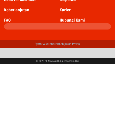
Keberlanjutan
Karier
FAQ
Hubungi Kami
Syarat & Ketentuan
Kebijakan Privasi
© 2025 PT Aspirasi Hidup Indonesia Tbk