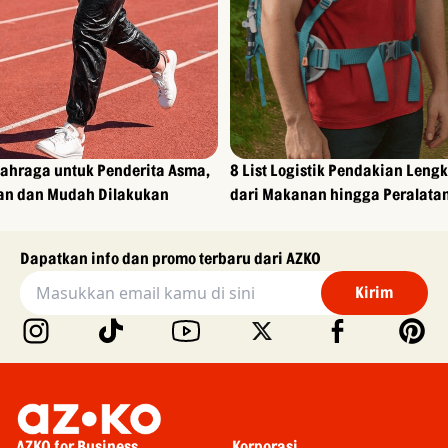
lahraga untuk Penderita Asma,
8 List Logistik Pendakian Leng
n dan Mudah Dilakukan
dari Makanan hingga Peralata
Dapatkan info dan promo terbaru dari AZKO
Kirim
AZKO for Business
Korporasi