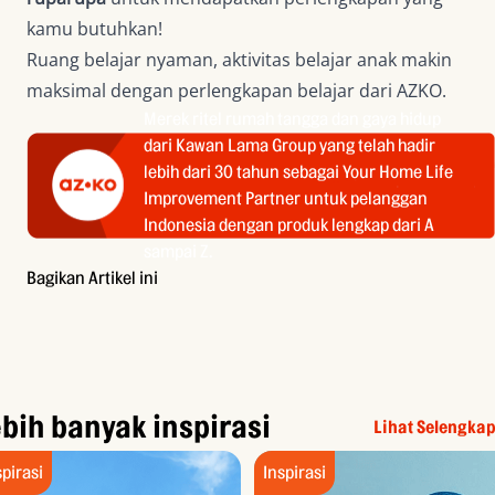
kamu butuhkan!
Ruang belajar nyaman, aktivitas belajar anak makin
maksimal dengan perlengkapan belajar dari AZKO.
Merek ritel rumah tangga dan gaya hidup
dari Kawan Lama Group yang telah hadir
lebih dari 30 tahun sebagai Your Home Life
Improvement Partner untuk pelanggan
Indonesia dengan produk lengkap dari A
sampai Z.
Bagikan Artikel ini
bih banyak inspirasi
Lihat Selengka
spirasi
Inspirasi