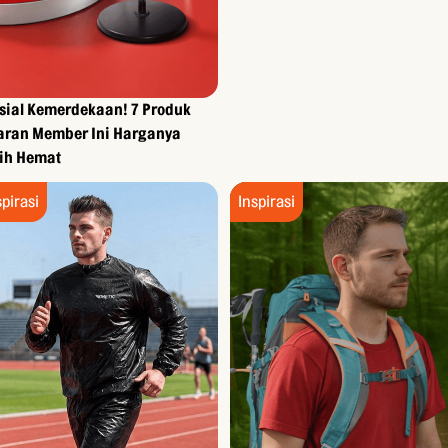
sial Kemerdekaan! 7 Produk
aran Member Ini Harganya
ih Hemat
spirasi
Inspirasi