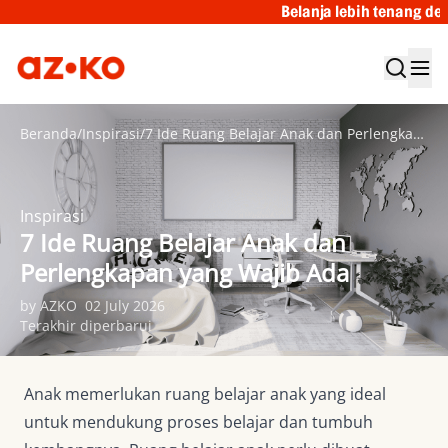
Belanja lebih tenang dengan Garansi Tukar Bar
Beranda
/
Inspirasi
/
7 Ide Ruang Belajar Anak dan Perlengkapan yang Wajib Ada
Inspirasi
7 Ide Ruang Belajar Anak dan
Perlengkapan yang Wajib Ada
by AZKO
02 July 2026
Terakhir diperbarui
Anak memerlukan ruang belajar anak yang ideal
untuk mendukung proses belajar dan tumbuh