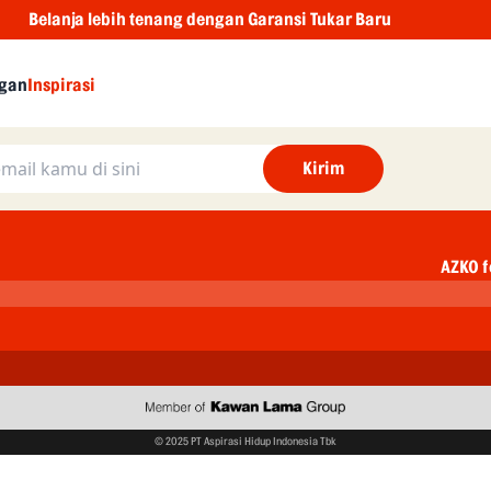
Belanja lebih tenang dengan Garansi Tukar Baru
Dar
gan
Inspirasi
Kirim
AZKO f
© 2025 PT Aspirasi Hidup Indonesia Tbk