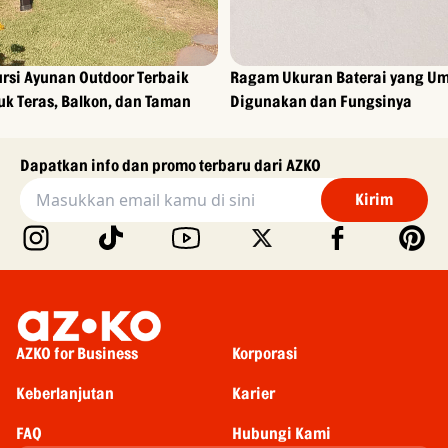
ursi Ayunan Outdoor Terbaik
Ragam Ukuran Baterai yang U
uk Teras, Balkon, dan Taman
Digunakan dan Fungsinya
Dapatkan info dan promo terbaru dari AZKO
Kirim
AZKO for Business
Korporasi
Keberlanjutan
Karier
FAQ
Hubungi Kami