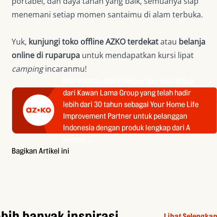
portabel, dan daya tahan yang baik, semuanya siap
menemani setiap momen santaimu di alam terbuka.
Yuk,
kunjungi toko offline AZKO terdekat
atau
belanja
online di ruparupa
untuk mendapatkan kursi lipat
camping
incaranmu!
Merek ritel rumah tangga dan gaya hidup
dari Kawan Lama Group yang telah hadir
lebih dari 30 tahun sebagai Your Home Life
Improvement Partner untuk pelanggan
Indonesia dengan produk lengkap dari A
sampai Z.
Bagikan Artikel ini
bih banyak inspirasi
Lihat Selengka