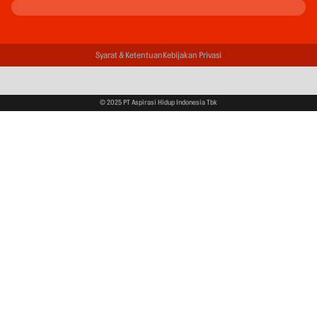
Syarat & Ketentuan
Kebijakan Privasi
© 2025 PT Aspirasi Hidup Indonesia Tbk