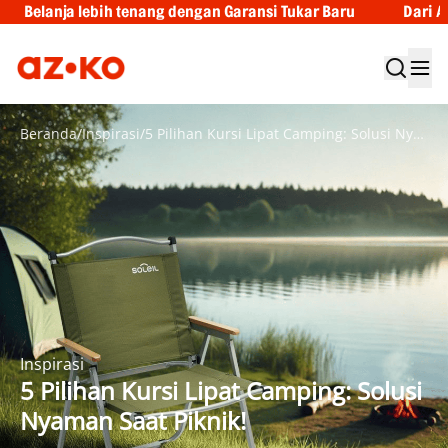
 tenang dengan Garansi Tukar Baru
Dari A sampai Z, ragam
Beranda
/
Inspirasi
/
5 Pilihan Kursi Lipat Camping: Solusi Nyaman Saat Piknik!
Inspirasi
5 Pilihan Kursi Lipat Camping: Solusi
Nyaman Saat Piknik!