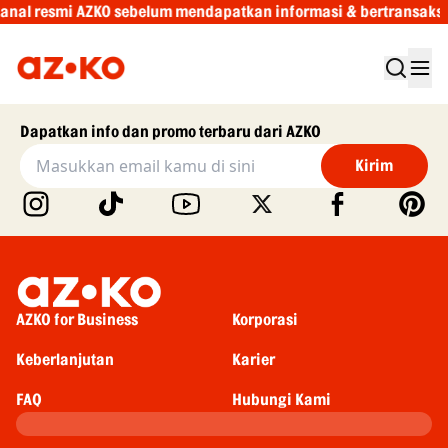
nal resmi AZKO sebelum mendapatkan informasi & bertransaksi
Dapatkan info dan promo terbaru dari AZKO
Kirim
AZKO for Business
Korporasi
Keberlanjutan
Karier
FAQ
Hubungi Kami