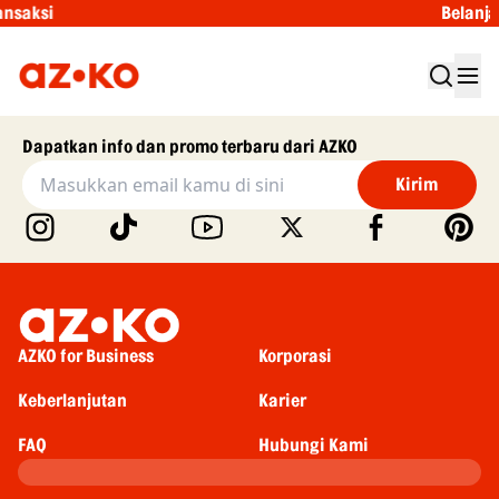
nsaksi
Belanja 
Dapatkan info dan promo terbaru dari AZKO
Kirim
AZKO for Business
Korporasi
Keberlanjutan
Karier
FAQ
Hubungi Kami