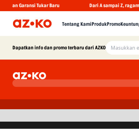
ngan Garansi Tukar Baru
Dari A sampai Z, ragam in
Tentang Kami
Produk
Promo
Keuntun
Dapatkan info dan promo terbaru dari AZKO