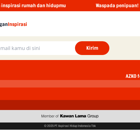
spirasi rumah dan hidupmu
Waspada penipuan! Keta
gan
Inspirasi
Kirim
AZKO f
© 2025 PT Aspirasi Hidup Indonesia Tbk