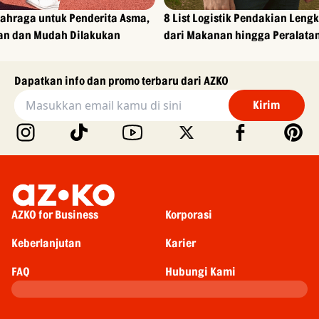
lahraga untuk Penderita Asma,
8 List Logistik Pendakian Leng
n dan Mudah Dilakukan
dari Makanan hingga Peralata
Dapatkan info dan promo terbaru dari AZKO
Kirim
AZKO for Business
Korporasi
Keberlanjutan
Karier
FAQ
Hubungi Kami