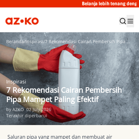
Belanja lebih tenang dengan Garansi Tukar B
Beranda
/
Inspirasi
/
7 Rekomendasi Cairan Pembersih Pipa Mampet Paling Efektif
Inspirasi
7 Rekomendasi Cairan Pembersih
Pipa Mampet Paling Efektif
by AZKO
02 July 2026
Terakhir diperbarui
Saluran pipa yang mampet dan membuat air