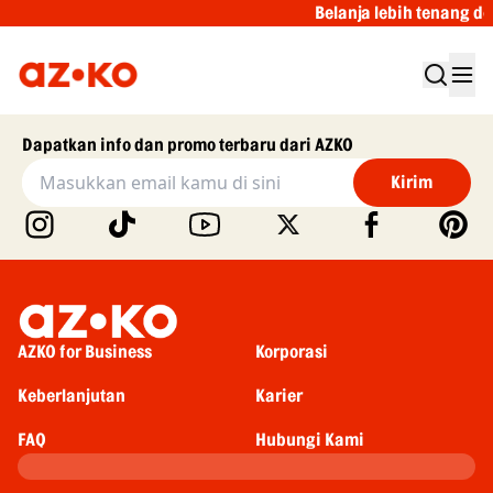
Belanja lebih tenang de
Dapatkan info dan promo terbaru dari AZKO
Kirim
AZKO for Business
Korporasi
Keberlanjutan
Karier
FAQ
Hubungi Kami