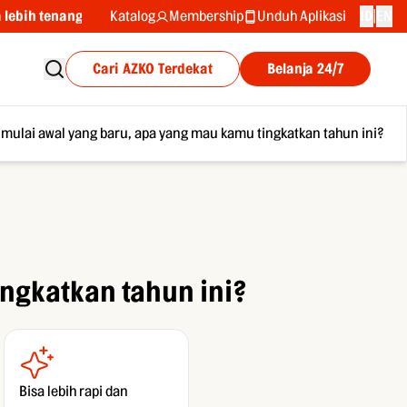
ih tenang dengan Garansi Tukar Baru
Katalog
Membership
Unduh Aplikasi
Dari A sampai 
ID
|
EN
Cari
Cari
AZKO
AZKO
Terdekat
Terdekat
Belanja
Belanja
24/7
24/7
Cari
AZKO
Terdekat
Belanja
24/7
 mulai awal yang baru, apa yang mau kamu tingkatkan tahun ini?
ngkatkan tahun ini?
Bisa lebih rapi dan